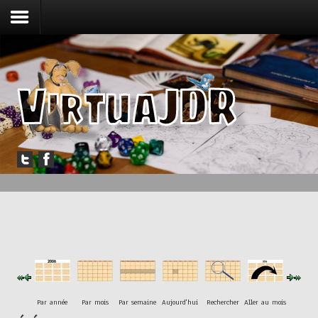
Accueil
Forum
Jouer
Messagerie
Outils
Articles
Par année
Par mois
Par semaine
Aujourd'hui
Rechercher
Aller au mois