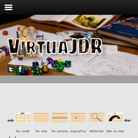
Accueil
Forum
Jouer
Messagerie
Outils
Articles
Par année
Par mois
Par semaine
Aujourd'hui
Rechercher
Aller au mois