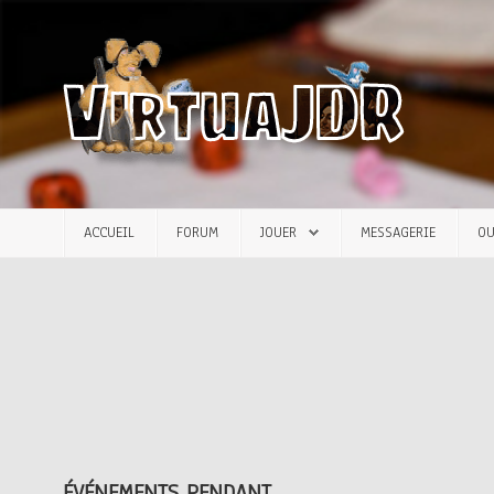
Accueil
Forum
Jouer
ACCUEIL
FORUM
JOUER
MESSAGERIE
OU
Messagerie
Outils
Articles
ÉVÉNEMENTS PENDANT