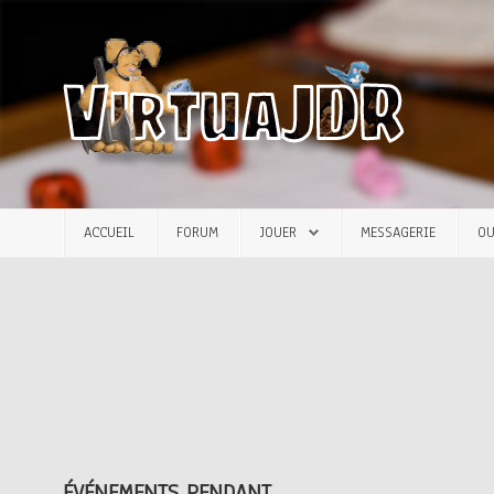
Accueil
Forum
Jouer
ACCUEIL
FORUM
JOUER
MESSAGERIE
OU
Messagerie
Outils
Articles
ÉVÉNEMENTS PENDANT