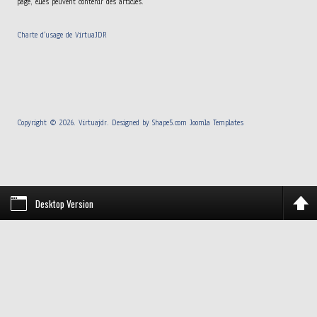
page, elles peuvent contenir des articles.
Charte d’usage de VirtuaJDR
Copyright © 2026. Virtuajdr. Designed by Shape5.com
Joomla Templates
Desktop Version