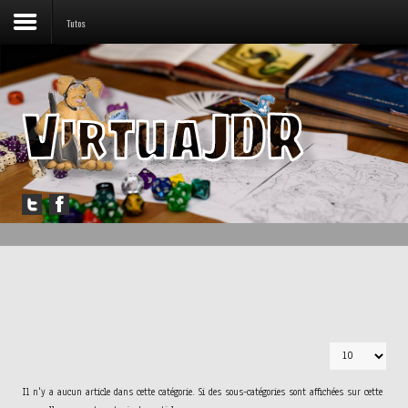
Tutos
Accueil
Forum
Jouer
Messagerie
Outils
Articles
AFFICHAGE #
Il n'y a aucun article dans cette catégorie. Si des sous-catégories sont affichées sur cette