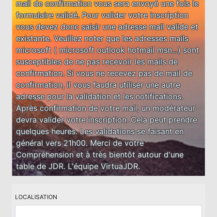
mail de confirmation vous sera envoyé une fois le
formulaire validé. Pour valider votre inscription
vous devez donc saisir une adresse mail valide et
existante. Veuillez noter que les adresses mails
microsoft ( microsoft outlook hotmail msn...) sont
susceptibles de ne pas recevoir les mails de
confirmation. Si vous ne recevez pas de mail de
confirmation, il vous faudra utiliser une autre
adresse pour la validation et les notifications.
Après confirmation de votre mail, un modérateur
devra valider votre inscription. Cela peut prendre
quelques heures. Les validations se faisant en
général vers 21h00. Merci de votre
Compréhension et à très bientôt autour d'une
table de JDR. L'équipe VirtuaJDR.
LOCALISATION