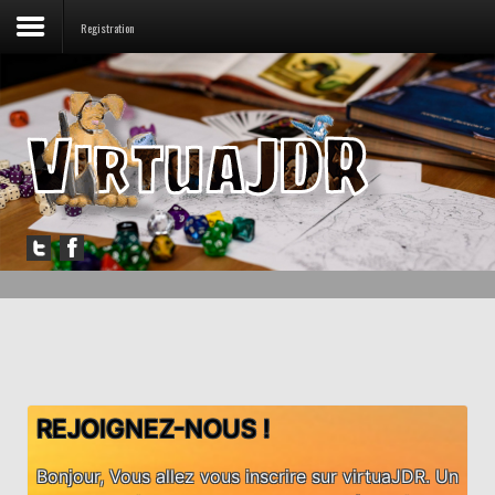
Registration
Accueil
Forum
Jouer
Messagerie
Outils
Articles
REJOIGNEZ-NOUS !
Bonjour, Vous allez vous inscrire sur virtuaJDR. Un