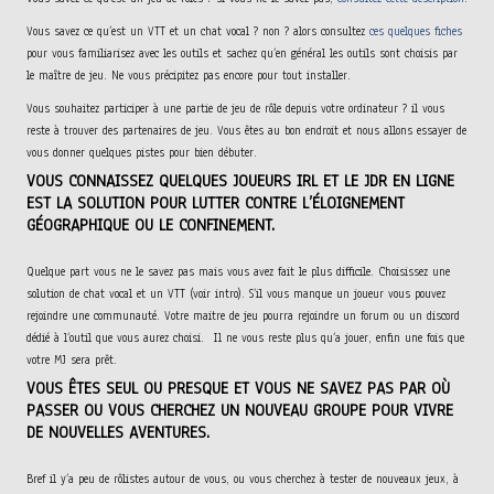
Vous savez ce qu’est un VTT et un chat vocal ? non ? alors consultez
ces quelques fiches
pour vous familiarisez avec les outils et sachez qu’en général les outils sont choisis par
le maître de jeu. Ne vous précipitez pas encore pour tout installer.
Vous souhaitez participer à une partie de jeu de rôle depuis votre ordinateur ? il vous
reste à trouver des partenaires de jeu. Vous êtes au bon endroit et nous allons essayer de
vous donner quelques pistes pour bien débuter.
VOUS CONNAISSEZ QUELQUES JOUEURS IRL ET LE JDR EN LIGNE
EST LA SOLUTION POUR LUTTER CONTRE L’ÉLOIGNEMENT
GÉOGRAPHIQUE OU LE CONFINEMENT.
Quelque part vous ne le savez pas mais vous avez fait le plus difficile. Choisissez une
solution de chat vocal et un VTT (voir intro). S’il vous manque un joueur vous pouvez
rejoindre une communauté. Votre maitre de jeu pourra rejoindre un forum ou un discord
dédié à l’outil que vous aurez choisi. Il ne vous reste plus qu’a jouer, enfin une fois que
votre MJ sera prêt.
VOUS ÊTES SEUL OU PRESQUE ET VOUS NE SAVEZ PAS PAR OÙ
PASSER OU VOUS CHERCHEZ UN NOUVEAU GROUPE POUR VIVRE
DE NOUVELLES AVENTURES.
Bref il y’a peu de rôlistes autour de vous, ou vous cherchez à tester de nouveaux jeux, à