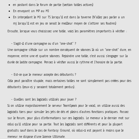
en postant dans le forum de partie (section tables actives)
En envoyant un MP au MJ
En interpelant le MJ sur TS lorsqu'il est dans la taverne (N'allez pas parler a un
mj lorsqu'il est en jeu ce serait le meilleur moyen de s'attirer ses foudres)
Ensuite, lorsque vous choisissez une table, voici les paramètres importants à vérifier :
- S’agit-il d’une campagne ou d’un “one-shot” ?
Une campagne s’étale sur un nombre conséquent de séances là où un “one-shot” dure, en
moyenne, entre une et quatre séances. Rejoindre une table, c’est aussi s’engager sur la
durée de ladite campagne. Pensez à vérifier aussi le rythme et l’horaire de la partie.
- Est-ce que le meneur accepte des débutants ?
Cela peut paraître stupide, mais certaines tables ne sont simplement pas créées pour des
débutants (ceux-ci y seraient totalement perdus).
- Quelles sont les logiciels utilisés pour jouer ?
Si on utilise majoritairement le serveur TeamSpeak pour le vocal, on utilise aussi des
logiciels tiers pour simuler les jets de dés et pleins d’autres fonctions pratiques. Passez
sur le forum, pour plus d’informations sur ces logiciels. Le meneur a le dernier mot sur
celui qu’il utilise pour sa partie. Tout les logiciels sont différents et pour la plupart
gratuits sauf dans le cas de Fantasy Ground, où celui-ci est payant à moins que le
meneur ne dispose d’une licence Ultimate.