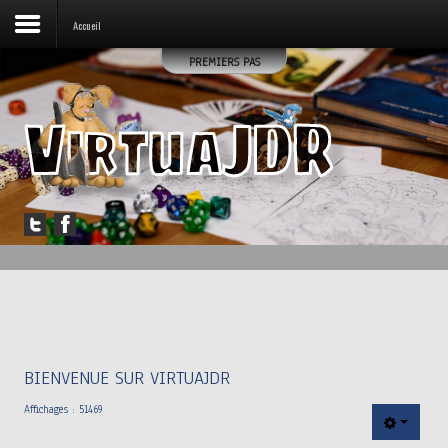
Accueil
PREMIERS PAS
Accueil
Forum
Jouer
Messagerie
Outils
Articles
BIENVENUE SUR VIRTUAJDR
Affichages : 51469