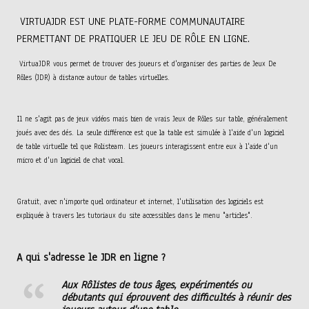
VIRTUAJDR EST UNE PLATE-FORME COMMUNAUTAIRE
PERMETTANT DE PRATIQUER LE JEU DE RÔLE EN LIGNE.
VirtuaJDR vous permet de trouver des joueurs et d'organiser des parties de Jeux De
Rôles (JDR) à distance autour de tables virtuelles.
Il ne s'agit pas de jeux vidéos mais bien de vrais Jeux de Rôles sur table, généralement
joués avec des dés. La seule différence est que la table est simulée à l'aide d'un logiciel
de table virtuelle tel que Rolisteam. Les joueurs interagissent entre eux à l'aide d'un
micro et d'un logiciel de chat vocal.
Gratuit, avec n'importe quel ordinateur et internet, l'utilisation des logiciels est
expliquée à travers les tutoriaux du site accessibles dans le menu "articles".
A qui s'adresse le JDR en ligne ?
Aux Rôlistes de tous âges, expérimentés ou
débutants qui éprouvent des difficultés à réunir des