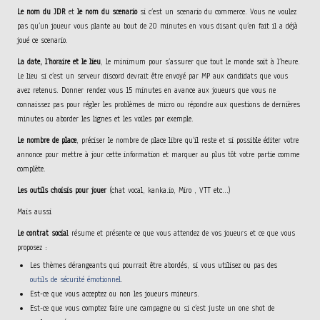
Le nom du JDR
et
le nom du scenario
si c’est un scenario du commerce. Vous ne voulez
pas qu’un joueur vous plante au bout de 20 minutes en vous disant qu’en fait il a déjà
joué ce scenario.
La date, l’horaire et le lieu
, le minimum pour s’assurer que tout le monde soit à l’heure.
Le lieu si c’est un serveur discord devrait être envoyé par MP aux candidats que vous
avez retenus. Donner rendez vous 15 minutes en avance aux joueurs que vous ne
connaissez pas pour régler les problèmes de micro ou répondre aux questions de dernières
minutes ou aborder les lignes et les voiles par exemple.
Le nombre de place
, préciser le nombre de place libre qu’il reste et si possible éditer votre
annonce pour mettre à jour cette information et marquer au plus tôt votre partie comme
complète.
Les outils choisis pour jouer
(chat vocal, kanka.io, Miro , VTT etc…)
Mais aussi
Le contrat socia
l résume et présente ce que vous attendez de vos joueurs et ce que vous
proposez :
Les thèmes dérangeants qui pourrait être abordés, si vous utilisez ou pas des
outils de sécurité émotionnel
.
Est-ce que vous acceptez ou non les joueurs mineurs.
Est-ce que vous comptez faire une campagne ou si c’est juste un one shot de