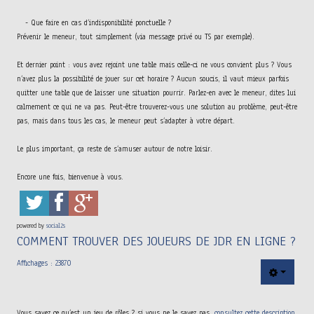
- Que faire en cas d’indisponibilité ponctuelle ?
Prévenir le meneur, tout simplement (via message privé ou TS par exemple).
Et dernier point : vous avez rejoint une table mais celle-ci ne vous convient plus ? Vous
n’avez plus la possibilité de jouer sur cet horaire ? Aucun soucis, il vaut mieux parfois
quitter une table que de laisser une situation pourrir. Parlez-en avec le meneur, dites lui
calmement ce qui ne va pas. Peut-être trouverez-vous une solution au problème, peut-être
pas, mais dans tous les cas, le meneur peut s’adapter à votre départ.
Le plus important, ça reste de s’amuser autour de notre loisir.
Encore une fois, bienvenue à vous.
powered by
social2s
COMMENT TROUVER DES JOUEURS DE JDR EN LIGNE ?
Affichages : 23870
Vous savez ce qu’est un jeu de rôles ? si vous ne le savez pas,
consultez cette description
.