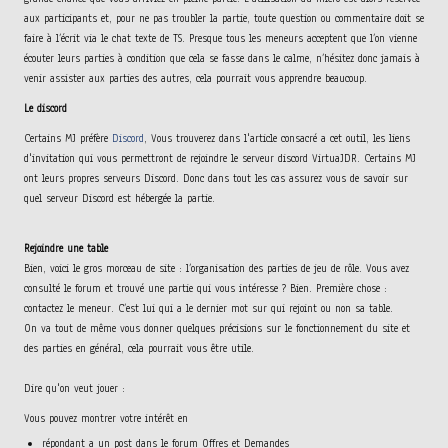
aux participants et, pour ne pas troubler la partie, toute question ou commentaire doit se
faire à l’écrit via le chat texte de TS. Presque tous les meneurs acceptent que l’on vienne
écouter leurs parties à condition que cela se fasse dans le calme, n’hésitez donc jamais à
venir assister aux parties des autres, cela pourrait vous apprendre beaucoup.
Le discord
Certains MJ préfère
Discord
, Vous trouverez dans l'article consacré a cet outil, les liens
d'invitation qui vous permettront de rejoindre le serveur discord VirtuaJDR. Certains MJ
ont leurs propres serveurs Discord. Donc dans tout les cas assurez vous de savoir sur
quel serveur Discord est hébergée la partie.
Rejoindre une table
Bien, voici le gros morceau de site : l’organisation des parties de jeu de rôle. Vous avez
consulté le forum et trouvé une partie qui vous intéresse ? Bien. Première chose :
contactez le meneur. C’est lui qui a le dernier mot sur qui rejoint ou non sa table.
On va tout de même vous donner quelques précisions sur le fonctionnement du site et
des parties en général, cela pourrait vous être utile.
Dire qu'on veut jouer :
Vous pouvez montrer votre intérêt en
répondant a un post dans le forum Offres et Demandes