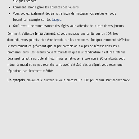
quelques séances.
Comment serons gérée les absences des joueurs.
Vous pouvez également décrire votre façon de maitriser vos parties en vous
basant par exemple sur les
badges
.
Quel niveau de connaissances des règles vous attendez de la part de vos joueurs.
Comment s’effectue
le recrutement
, si vous proposez une partie sur un JDR très
demandé, vous pourriez bien être débordé par les demandes. Indiquer comment s’effectue
le recrutement en prévenant que si par exemple on n’a pas de réponse dans les 4
prochains jours, les joueurs doivent considérer que leur candidature n’est pas retenue.
Cela peut paraitre abrupte et froid, mais se retrouver à dire non à 80 candidats peut
miner le moral et ne pas répondre sans avoir été clair dès le départ vous coller une
réputation pas forcément méritée.
Un synopsis,
travaillez-le surtout si vous proposez un JDR peu connu. Bref donnez envie.