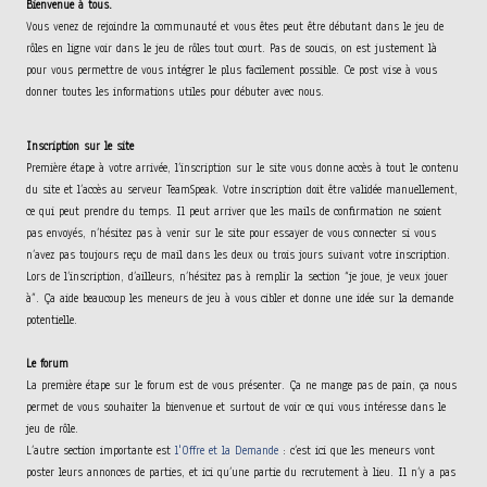
Bienvenue à tous.
Vous venez de rejoindre la communauté et vous êtes peut être débutant dans le jeu de
rôles en ligne voir dans le jeu de rôles tout court. Pas de soucis, on est justement là
pour vous permettre de vous intégrer le plus facilement possible. Ce post vise à vous
donner toutes les informations utiles pour débuter avec nous.
Inscription sur le site
Première étape à votre arrivée, l’inscription sur le site vous donne accès à tout le contenu
du site et l’accès au serveur TeamSpeak. Votre inscription doit être validée manuellement,
ce qui peut prendre du temps. Il peut arriver que les mails de confirmation ne soient
pas envoyés, n’hésitez pas à venir sur le site pour essayer de vous connecter si vous
n’avez pas toujours reçu de mail dans les deux ou trois jours suivant votre inscription.
Lors de l’inscription, d’ailleurs, n’hésitez pas à remplir la section “je joue, je veux jouer
à”. Ça aide beaucoup les meneurs de jeu à vous cibler et donne une idée sur la demande
potentielle.
Le forum
La première étape sur le forum est de vous présenter. Ça ne mange pas de pain, ça nous
permet de vous souhaiter la bienvenue et surtout de voir ce qui vous intéresse dans le
jeu de rôle.
L’autre section importante est
l'Offre et la Demande
: c’est ici que les meneurs vont
poster leurs annonces de parties, et ici qu’une partie du recrutement à lieu. Il n’y a pas