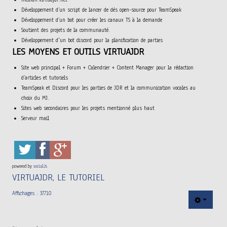
Développement d’un script de lancer de dés open-source pour TeamSpeak
Développement d’un bot pour créer les canaux TS à la demande
Soutient des projets de la communauté.
Développement d'un bot discord pour la planification de parties
LES MOYENS ET OUTILS VIRTUAJDR
Site web principal + Forum + Calendrier + Content Manager pour la rédaction
d’articles et tutoriels
TeamSpeak et Discord pour les parties de JDR et la communication vocales au
choix du MJ.
Sites web secondaires pour les projets mentionné plus haut
Serveur mail
powered by
social2s
VIRTUAJDR, LE TUTORIEL
Affichages : 37710