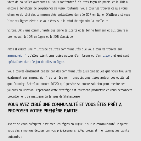
vivre de nouvelles aventures ou vous confrontez à d’autres façon de pratiquer le JDR ou
encore à bénéficier de l’expérience de vieux routards. Vous pourriez trouver ce que vous
cherchez du côté des communautés spécialisées dans le JDR en ligne. D’ailleurs si vous
lisez ces lignes c’est que vous êtes sur le point de rejoindre la meilleure.
VirtuaJDR : une communauté qui prône la liberté et la bonne humeur et qui œuvre à
promouvoir le JDR en ligne et le JDR classique.
Mais il existe une multitude d’autres communautés que vous pourrez trouver sur
annuairejdr.fr
qu’elles soient organisées autour d’un forum ou d’un
discord
et qui sont
spécialisées dans le jeu de rôles en ligne
.
Vous pouvez également passer par des communautés plus classiques que vous trouverez
également sur annuairejdr.fr ou par les communautés organisées autour des outils tel
que Foundry, Astral ou encore Roll20 qui possède sa propre solution pour mettre des
joueurs en relation. Cependant cette stratégie est rarement productive et vous demandera
probablement de maitriser la langue de Shakespeare.
VOUS AVEZ CIBLÉ UNE COMMUNAUTÉ ET VOUS ÊTES PRÊT A
PROPOSER VOTRE PREMIÈRE PARTIE.
Avant de vous précipitez lisez bien les règles en vigueur sur la communauté, inspirez
vous des annonces déposer par vos prédécesseurs. Soyez précis et mentionnez les points
suivants :