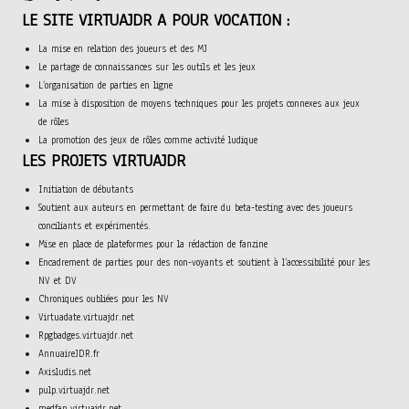
LE SITE VIRTUAJDR A POUR VOCATION :
La mise en relation des joueurs et des MJ
Le partage de connaissances sur les outils et les jeux
L’organisation de parties en ligne
La mise à disposition de moyens techniques pour les projets connexes aux jeux
de rôles
La promotion des jeux de rôles comme activité ludique
LES PROJETS VIRTUAJDR
Initiation de débutants
Soutient aux auteurs en permettant de faire du beta-testing avec des joueurs
conciliants et expérimentés.
Mise en place de plateformes pour la rédaction de fanzine
Encadrement de parties pour des non-voyants et soutient à l’accessibilité pour les
NV et DV
Chroniques oubliées pour les NV
Virtuadate.virtuajdr.net
Rpgbadges.virtuajdr.net
AnnuaireJDR.fr
Axisludis.net
pulp.virtuajdr.net
medfan.virtuajdr.net