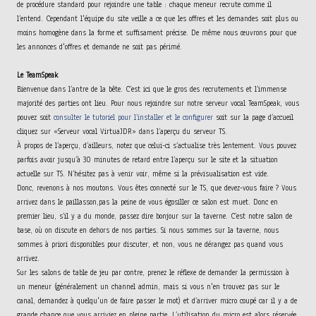
de procédure standard pour rejoindre une table : chaque meneur recrute comme il
l’entend. Cependant l'équipe du site veille a ce que les offres et les demandes soit plus ou
moins homogène dans la forme et suffisament précise. De même nous œuvrons pour que
les annonces d'offres et demande ne soit pas périmé.
Le TeamSpeak
Bienvenue dans l’antre de la bête. C’est ici que le gros des recrutements et l’immense
majorité des parties ont lieu. Pour nous rejoindre sur notre serveur vocal TeamSpeak, vous
pouvez soit
consulter le tutoriel pour l’installer et le configurer
soit sur la page d’accueil
cliquez sur «Serveur vocal VirtuaJDR» dans l’aperçu du serveur TS.
À propos de l’aperçu, d’ailleurs, notez que celui-ci s’actualise très lentement. Vous pouvez
parfois avoir jusqu’à 30 minutes de retard entre l’aperçu sur le site et la situation
actuelle sur TS. N’hésitez pas à venir voir, même si la prévisualisation est vide.
Donc, revenons à nos moutons. Vous êtes connecté sur le TS, que devez-vous faire ? Vous
arrivez dans le paillasson,pas la peine de vous égosiller ce salon est muet. Donc en
premier lieu, s’il y a du monde, passez dire bonjour sur la taverne. C’est notre salon de
base, où on discute en dehors de nos parties. Si nous sommes sur la taverne, nous
sommes à priori disponibles pour discuter, et non, vous ne dérangez pas quand vous
arrivez.
Sur les salons de table de jeu par contre, prenez le réflexe de demander la permission à
un meneur (généralement un channel admin, mais si vous n'en trouvez pas sur le
canal, demandez à quelqu'un de faire passer le mot) et d’arriver micro coupé car il y a de
grande chance que vous arriviez en pleine partie. L’utilisation du micro est alors réservée