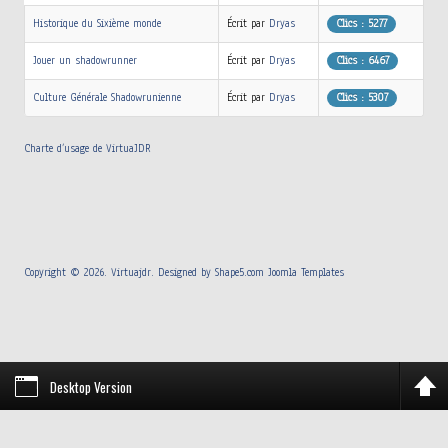
Historique du Sixième monde
Écrit par
Dryas
Clics : 5277
Jouer un shadowrunner
Écrit par
Dryas
Clics : 6467
Culture Générale Shadowrunienne
Écrit par
Dryas
Clics : 5307
Charte d’usage de VirtuaJDR
Copyright © 2026. Virtuajdr. Designed by Shape5.com
Joomla Templates
Desktop Version