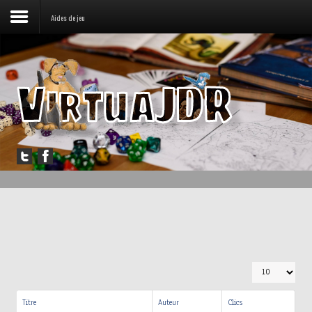
Aides de jeu
Accueil
Forum
Jouer
Messagerie
Outils
Articles
AFFICHAGE #
Titre
Auteur
Clics