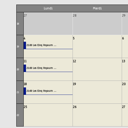
Lundi
Mardi
27
28
29
18
4
5
6
21:00 Les Cinq Royaum ...
19
11
12
13
21:00 Les Cinq Royaum ...
20
18
19
20
21:00 Les Cinq Royaum ...
21
25
26
27
22