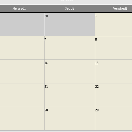
Mercredi
Jeudi
Vendredi
30
1
7
8
14
15
21
22
28
29