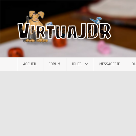
Accueil
Forum
Jouer
ACCUEIL
FORUM
JOUER
MESSAGERIE
OU
Messagerie
Outils
Articles